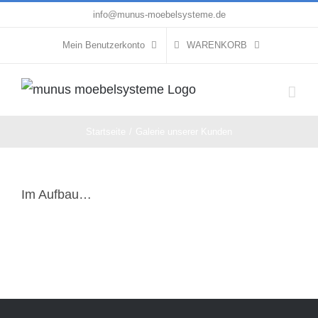
Zum
info@munus-moebelsysteme.de
Inhalt
Mein Benutzerkonto
WARENKORB
springen
Startseite
Galerie unserer Kunden
Im Aufbau…